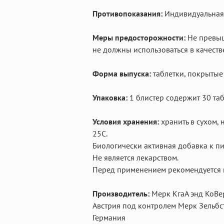
Противопоказания:
Индивидуальная
Меры предосторожности:
Не превыш
не должны использоваться в качест
Форма выпуска:
таблетки, покрытые
Упаковка:
1 блистер содержит 30 та
Условия хранения:
хранить в сухом, 
25С.
Биологически активная добавка к п
Не является лекарством.
Перед применением рекомендуется п
Производитель:
Мерк КгаА энд КоВер
Австрия под контролем Мерк Зельбс
Германия