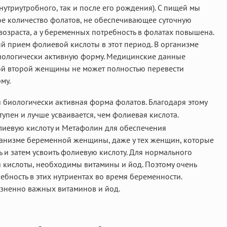
нутриутробного, так и после его рождения). С пищей мы
ое количество фолатов, не обеспечивающее суточную
озраста, а у беременных потребность в фолатах повышена.
й прием фолиевой кислоты в этот период. В организме
иологически активную форму. Медицинские данные
дой второй женщины не может полностью перевести
му.
я биологически активная форма фолатов. Благодаря этому
упен и лучше усваивается, чем фолиевая кислота.
лиевую кислоту и Метафолин для обеспечения
анизме беременной женщины, даже у тех женщин, которые
 и затем усвоить фолиевую кислоту. Для нормального
 кислоты, необходимы витамины и йод. Поэтому очень
бность в этих нутриентах во время беременности.
изненно важных витаминов и йод.