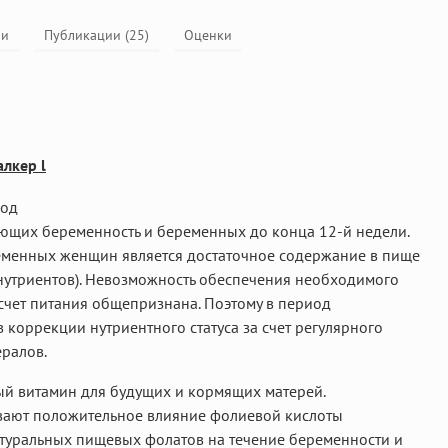
ли
Публикации (25)
Оценки
лкер l
од
ющих беременность и беременных до конца 12-й недели.
еменных женщин является достаточное содержание в пище
нутриентов). Невозможность обеспечения необходимого
счет питания общепризнана. Поэтому в период
коррекции нутриентного статуса за счет регулярного
ралов.
й витамин для будущих и кормящих матерей.
ают положительное влияние фолиевой кислоты
атуральных пищевых фолатов на течение беременности и