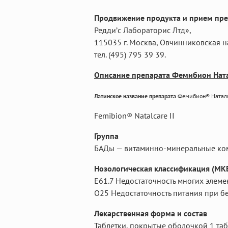
Продвижение продукта и прием пре
Редди’c Лабораторис Лтд»,
115035 г. Москва, Овчинниковская наб
тел. (495) 795 39 39.
Описание препарата Фемибион Ната
Латинское название препарата
Фемибион® Наталк
Femibion® Natalcare II
Группа
БАДы — витаминно-минеральные ко
Нозологическая классификация (МК
E61.7 Недостаточность многих элеме
O25 Недостаточность питания при б
Лекарственная форма и состав
Таблетки, покрытые оболочкой 1 таб