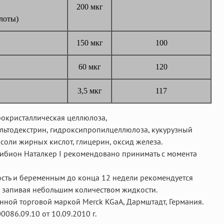
200 мкг
лоты)
150 мкг
100
60 мкг
120
3,5 мкг
117
окристаллическая целлюлоза,
льтодекстрин, гидроксипропилцеллюлоза, кукурузный
 соли жирных кислот, глицерин, оксид железа.
бион Наталкер I рекомендовано принимать с момента
ь и беременным до конца 12 недели рекомендуется
ь, запивая небольшим количеством жидкости.
нной торговой маркой Merck KGaA, Дармштадт, Германия.
0086.09.10 от 10.09.2010 г.