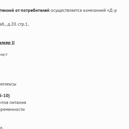
тензий от потребителей
осуществляется компанией «Д-р
., д.20. стр.1,
лкер lI
ер II
мплексы
Б-10)
нтов питания
еременности
л.