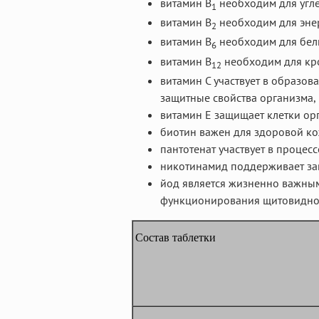
витамин В
необходим для угле
1
витамин В
необходим для энер
2
витамин В
необходим для бел
6
витамин В
необходим для кро
12
витамин С участвует в образов
защитные свойства организма, 
витамин Е защищает клетки ор
биотин важен для здоровой ко
пантотенат участвует в процес
никотинамид поддерживает з
йод является жизненно важны
функционирования щитовидно
Состав таблетки