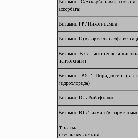
Витамин С/Аскорбиновая кислота 
аскорбата)
Витамин PP / Никотинамид
Витамин E (в форме α-токоферола ац
Витамин В5 / Пантотеновая кислота
пантотената)
Витамин В6 / Пиридоксин (в фо
гидрохлорида)
Витамин В2 / Рибофлавин
Витамин В1 / Тиамин (в форме тиами
Фолаты:
• фолиевая кислота