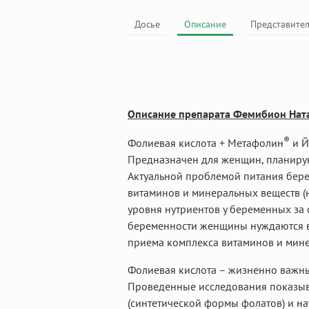
Досье
Описание
Представите
Описание препарата Фемибион Ната
®
Фолиевая кислота + Метафолин
и Й
Предназначен для женщин, планиру
Актуальной проблемой питания бер
витаминов и минеральных веществ (
уровня нутриентов у беременных за 
беременности женщины нуждаются в 
приема комплекса витаминов и мине
Фолиевая кислота – жизненно важны
Проведенные исследования показыв
(синтетической формы фолатов) и н