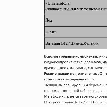
• L-метилфолат
(эквивалентно 200 мкг фолиевой кис
Йод
Биотин
Витамин В12 / Цианокобаламин
Вспомогательные компоненты:
микр
гидроксипропилметилцеллюлоза, ма
крахмал, диоксид титана, магниевые
Рекомендации по применению:
Феми
планирования беременности .
Женщинам планирующим беременност
принимать по одной таблетке в ден
Метафолин является зарегистрирова
N госрегистрации RU.77.99.11.003.E.0