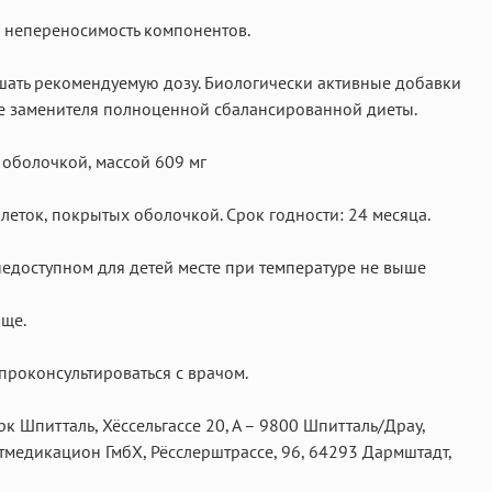
 непереносимость компонентов.
ать рекомендуемую дозу. Биологически активные добавки
ве заменителя полноценной сбалансированной диеты.
 оболочкой, массой 609 мг
блеток, покрытых оболочкой. Срок годности: 24 месяца.
недоступном для детей месте при температуре не выше
ище.
роконсультироваться с врачом.
к Шпитталь, Хёссельгассе 20, А – 9800 Шпитталь/Драу,
тмедикацион ГмбХ, Рёсслерштрассе, 96, 64293 Дармштадт,