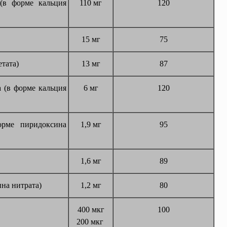
(в форме кальция
110 мг
120
15 мг
75
етата)
13 мг
87
 (в форме кальция
6 мг
120
рме пиридоксина
1,9 мг
95
1,6 мг
89
на нитрата)
1,2 мг
80
400 мкг
100
200 мкг