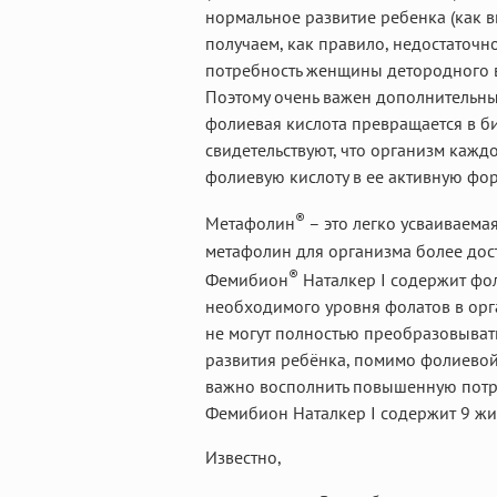
нормальное развитие ребенка (как в
получаем, как правило, недостаточн
потребность женщины детородного в
Поэтому очень важен дополнительны
фолиевая кислота превращается в б
свидетельствуют, что организм каж
фолиевую кислоту в ее активную фор
®
Метафолин
– это легко усваиваема
метафолин для организма более дост
®
Фемибион
Наталкер I содержит фо
необходимого уровня фолатов в орг
не могут полностью преобразовывать
развития ребёнка, помимо фолиевой
важно восполнить повышенную потре
Фемибион Наталкер I содержит 9 ж
Известно,