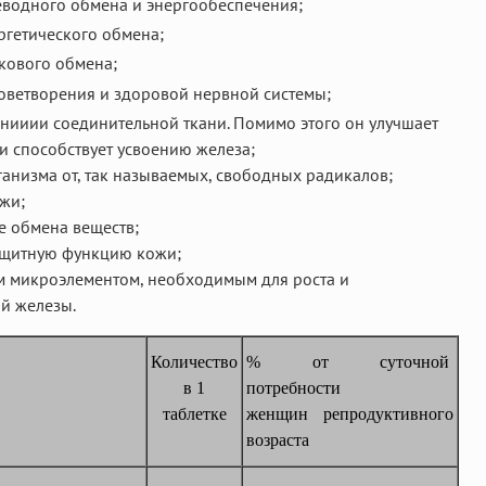
водного обмена и энергообеспечения;
гетического обмена;
кового обмена;
ветворения и здоровой нервной системы;
анииии соединительной ткани. Помимо этого он улучшает
и способствует усвоению железа;
ганизма от, так называемых, свободных радикалов;
жи;
се обмена веществ;
ащитную функцию кожи;
м микроэлементом, необходимым для роста и
й железы.
Количество
% от суточной
в 1
потребности
таблетке
женщин репродуктивного
возраста