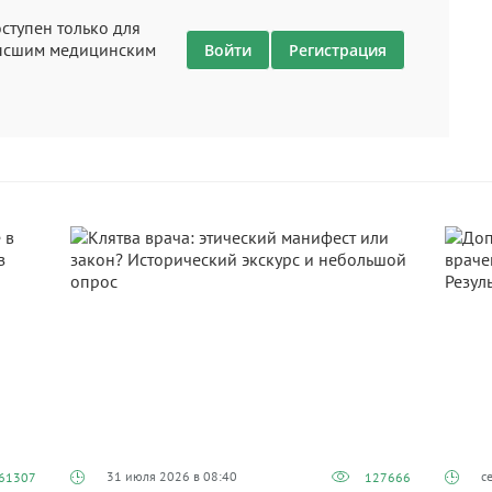
ступен только для
высшим медицинским
Войти
Регистрация
31 июля 2026 в 08:40
с
61307
127666