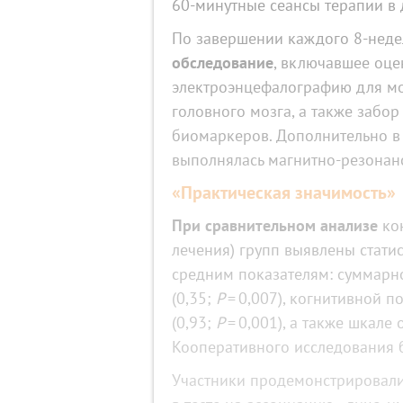
60‑минутные сеансы терапии в
По завершении каждого 8‑неде
обследование
, включавшее оце
электроэнцефалографию для мо
головного мозга, а также забо
биомаркеров. Дополнительно в
выполнялась магнитно‑резонан
«Практическая значимость»
При сравнительном анализе
кон
лечения) групп выявлены стат
средним показателям: суммарн
(0,35;
P
= 0,007), когнитивной 
(0,93;
P
= 0,001), а также шкале
Кооперативного исследования 
Участники продемонстрировали 