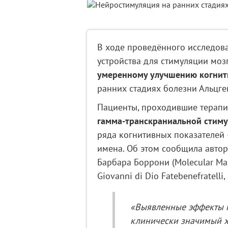
В ходе проведённого исследова
устройства для стимуляции моз
умеренному улучшению когни
ранних стадиях болезни Альцге
Пациенты, проходившие терапи
гамма‑транскраниальной стим
ряда когнитивных показателей 
имена. Об этом сообщила автор
Барбара Боррони (Molecular Mark
Giovanni di Dio Fatebenefratelli, B
«Выявленные эффекты 
клинически значимый х