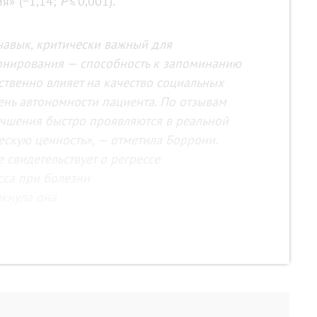
я» (−1,14;
P
≤ 0,001).
авык, критически важный для
онирования — способность к запоминанию
ственно влияет на качество социальных
ень автономности пациента. По отзывам
лучшения быстро проявляются в реальной
ескую ценность», — отметила Боррони.
свидетельствует о регрессе
сса при болезни
кнула она.