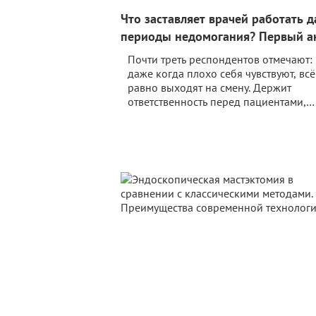
Что заставляет врачей работать д
периоды недомогания? Первый а
мнений российских докторов
Почти треть респондентов отмечают:
даже когда плохо себя чувствуют, всё
равно выходят на смену. Держит
ответственность перед пациентами,
тревога, что коллегам придётся тянут
двойную нагрузку, да и просто боязн
потом разгребать завалы. При этом
готовность брать больничный при п
симптомах растёт с возрастом.