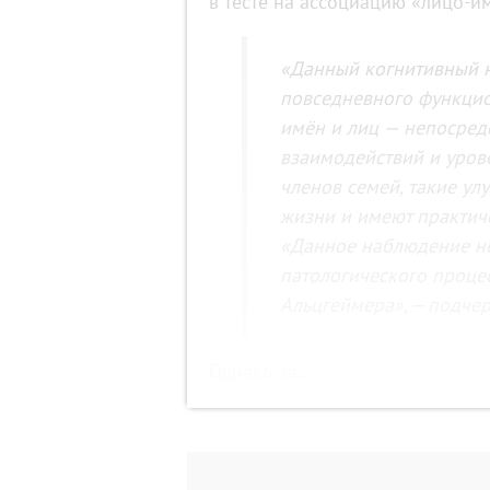
в тесте на ассоциацию «лицо‑им
«Данный когнитивный н
повседневного функци
имён и лиц — непосред
взаимодействий и уров
членов семей, такие у
жизни и имеют практич
«Данное наблюдение не 
патологического проце
Альцгеймера», — подчер
Однако за...