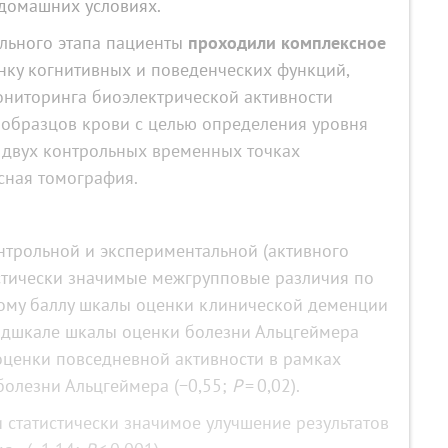
 домашних условиях.
льного этапа пациенты
проходили комплексное
нку когнитивных и поведенческих функций,
ниторинга биоэлектрической активности
р образцов крови с целью определения уровня
 двух контрольных временных точках
сная томография.
трольной и экспериментальной (активного
истически значимые межгрупповые различия по
ому баллу шкалы оценки клинической деменции
подшкале шкалы оценки болезни Альцгеймера
 оценки повседневной активности в рамках
болезни Альцгеймера (−0,55;
P
= 0,02).
статистически значимое улучшение результатов