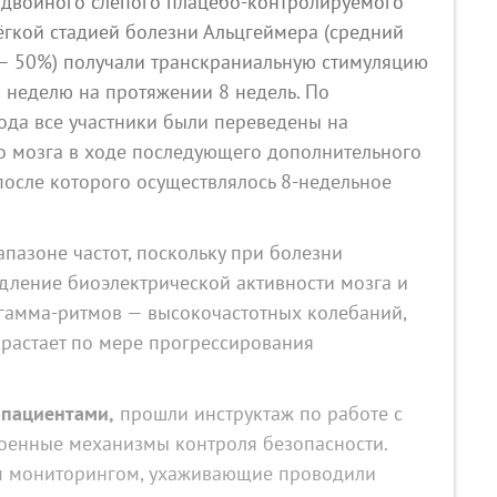
двойного слепого плацебо‑контролируемого
ёгкой стадией болезни Альцгеймера (средний
 — 50%) получали транскраниальную стимуляцию
 неделю на протяжении 8 недель. По
ода все участники были переведены на
о мозга в ходе последующего дополнительного
 после которого осуществлялось 8‑недельное
пазоне частот, поскольку при болезни
дление биоэлектрической активности мозга и
амма‑ритмов — высокочастотных колебаний,
растает по мере прогрессирования
 пациентами,
прошли инструктаж по работе с
оенные механизмы контроля безопасности.
м мониторингом, ухаживающие проводили