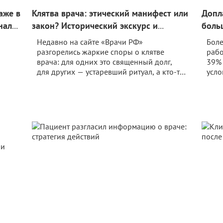
аже в
Клятва врача: этический манифест или
Допл
нализ
закон? Исторический экскурс и
боль
небольшой опрос
наст
Недавно на сайте «Врачи РФ»
Боле
разгорелись жаркие споры о клятве
рабо
врача: для одних это священный долг,
39% 
для других — устаревший ритуал, а кто‑то
усло
ь
видит в ней лишь инструмент давления. В
еще 
ь
статье читайте об эволюции клятвы, о том,
нема
как её этические принципы отражаются в
данн
ервых
реальной клинической практике и
«Акт
правовых нормах. В конце публикации —
сооб
небольшой опрос.
хотя
преп
ситу
чита