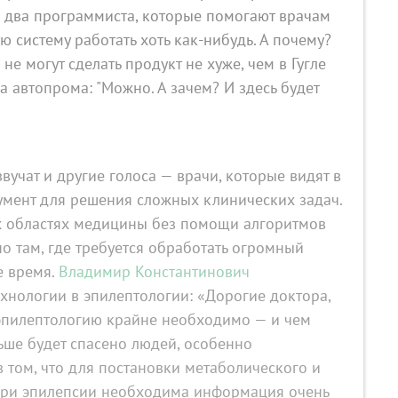
 два программиста, которые помогают врачам
ую систему работать хоть как‑нибудь. А почему?
 могут сделать продукт не хуже, чем в Гугле
 автопрома: "Можно. А зачем? И здесь будет
учат и другие голоса — врачи, которые видят в
румент для решения сложных клинических задач.
х областях медицины без помощи алгоритмов
о там, где требуется обработать огромный
е время.
Владимир Константинович
ехнологии в эпилептологии: «Дорогие доктора,
эпилептологию крайне необходимо — и чем
льше будет спасено людей, особенно
 том, что для постановки метаболического и
 при эпилепсии необходима информация очень