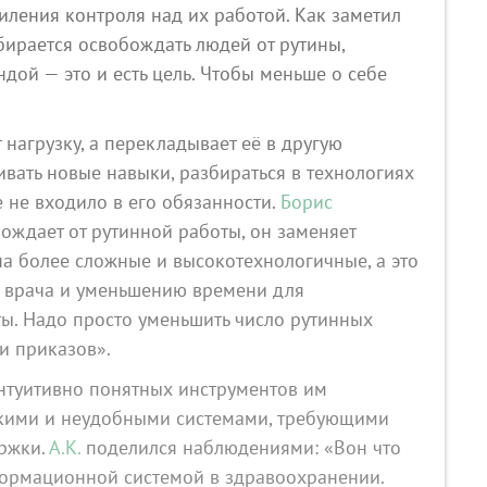
иления контроля над их работой. Как заметил
обирается освобождать людей от рутины,
ндой — это и есть цель. Чтобы меньше о себе
нагрузку, а перекладывает её в другую
ивать новые навыки, разбираться в технологиях
ше не входило в его обязанности.
Борис
бождает от рутинной работы, он заменяет
а более сложные и высокотехнологичные, а это
 врача и уменьшению времени для
ы. Надо просто уменьшить число рутинных
и приказов».
интуитивно понятных инструментов им
дкими и неудобными системами, требующими
ржки.
А.К.
поделился наблюдениями: «Вон что
формационной системой в здравоохранении.