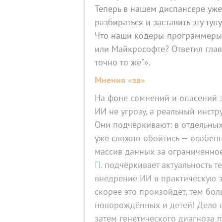
Теперь в нашем диспансере уже
разбираться и заставить эту туп
Что наши кодеры‑программеры не
или Майкрософте? Ответил глава
точно то же"».
Мнения «за»
На фоне сомнений и опасений зв
ИИ не угрозу, а реальный инст
Они подчёркивают: в отдельны
уже сложно обойтись — особенн
массив данных за ограниченно
П.
подчёркивает актуальность т
внедрение ИИ в практическую 
скорее это произойдёт, тем бо
новорождённых и детей! Дело в
затем генетического диагноза