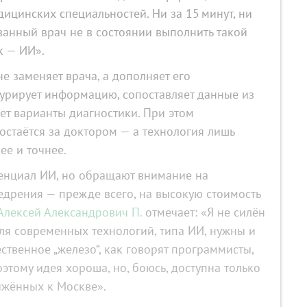
ицинских специальностей. Ни за 15 минут, ни
ванный врач не в состоянии выполнить такой
к — ИИ».
е заменяет врача, а дополняет его
турирует информацию, сопоставляет данные из
ет варианты диагностики. При этом
остаётся за доктором — а технология лишь
ее и точнее.
енциал ИИ, но обращают внимание на
едрения — прежде всего, на высокую стоимость
Алексей Александрович П.
отмечает: «Я не силён
для современных технологий, типа ИИ, нужны и
твенное „железо“, как говорят программисты,
оэтому идея хороша, но, боюсь, доступна только
ижённых к Москве».