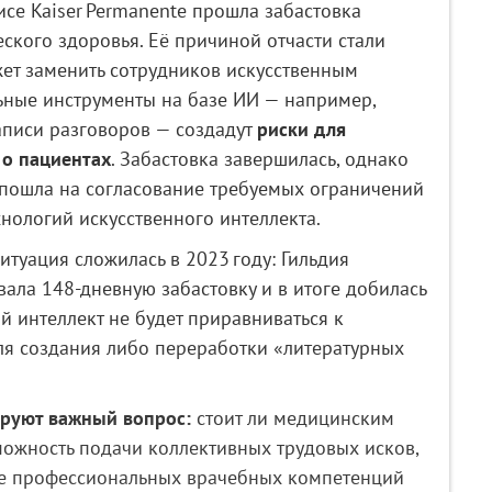
се Kaiser Permanente прошла забастовка
ского здоровья. Её причиной отчасти стали
жет заменить сотрудников искусственным
ьные инструменты на базе ИИ — например,
писи разговоров — создадут
риски для
 о пациентах
. Забастовка завершилась, однако
 пошла на согласование требуемых ограничений
нологий искусственного интеллекта.
итуация сложилась в 2023 году: Гильдия
ала 148‑дневную забастовку и в итоге добилась
ый интеллект не будет приравниваться к
ля создания либо переработки «литературных
ируют важный вопрос:
стоит ли медицинским
ожность подачи коллективных трудовых исков,
ие профессиональных врачебных компетенций