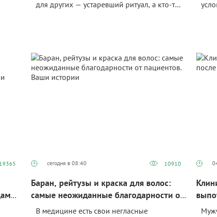
для других — устаревший ритуал, а кто‑то
усло
ь
видит в ней лишь инструмент давления. В
еще 
ь
статье читайте об эволюции клятвы, о том,
нема
как её этические принципы отражаются в
данн
ервых
реальной клинической практике и
«Акт
правовых нормах. В конце публикации —
сооб
небольшой опрос.
хотя
преп
ситу
чита
сегодня в 08:40
0
19365
10910
Баран, рейтузы и краска для волос:
Клин
дами.
самые неожиданные благодарности от
выпо
пациентов. Ваши истории
панк
В медицине есть свои негласные
Мужч