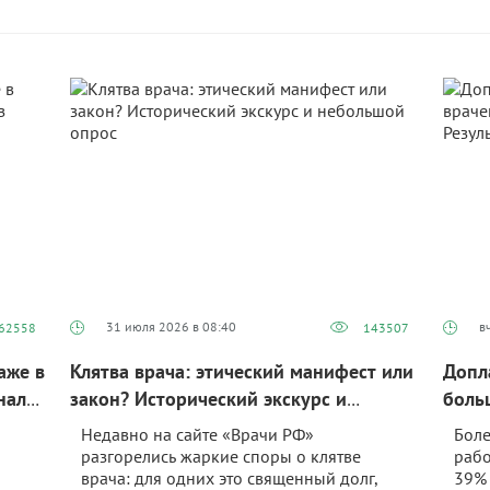
31 июля 2026 в 08:40
в
62558
143507
аже в
Клятва врача: этический манифест или
Допл
нализ
закон? Исторический экскурс и
боль
небольшой опрос
наст
Недавно на сайте «Врачи РФ»
Боле
разгорелись жаркие споры о клятве
рабо
врача: для одних это священный долг,
39% 