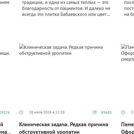
нием
традиции, и одна из самых теплых — это
посл
благодарность от пациентов. И далеко не
пост
всегда это плитка Бабаевского или цветы:
на б
порой «спасибо» приходит в самом
клет
нной
неожиданном виде. Мы попросили
одыш
врачей в наших соцсетях вспомнить
нагр
самые необычные благодарности от
живо
дами
пациентов. А чтобы ярче передать
пред
шие
атмосферу этих историй, добавили
иллюстрации к некоторым ситуациям.
Если у вас тоже есть что вспомнить —
обязательно поделитесь в комментариях!
28 июля 2026 в 12:20
1
29276
89683
ой
Клиническая задача. Редкая причина
Памя
ема
обструктивной уропатии
Офор