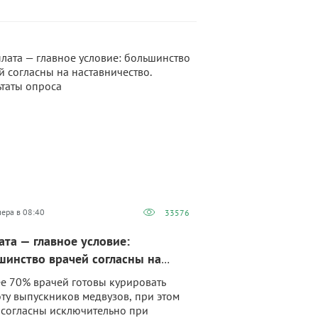
чера в 08:40
33576
ата — главное условие:
шинство врачей согласны на
авничество. Результаты опроса
е 70% врачей готовы курировать
ту выпускников медвузов, при этом
согласны исключительно при