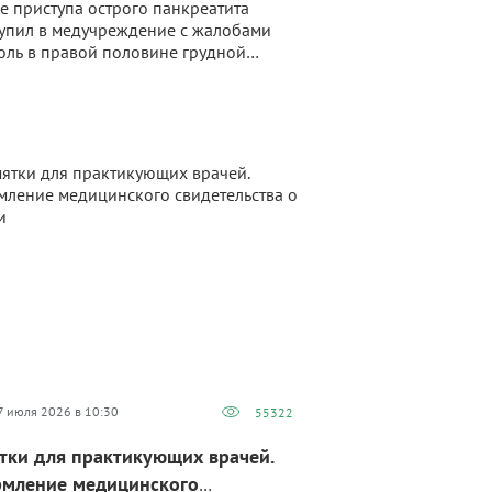
е приступа острого панкреатита
упил в медучреждение с жалобами
оль в правой половине грудной
ки, непродуктивный кашель и
ку, усиливающуюся при физической
узке. Он отрицал лихорадку и боли в
те. Читайте условие задачи и
положите диагноз пациента.
7 июля 2026 в 10:30
55322
тки для практикующих врачей.
мление медицинского