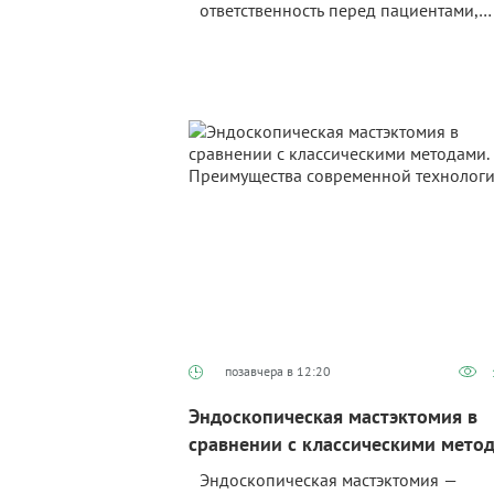
ответственность перед пациентами,
тревога, что коллегам придётся тянут
двойную нагрузку, да и просто боязн
потом разгребать завалы. При этом
готовность брать больничный при п
симптомах растёт с возрастом.
позавчера в 12:20
Эндоскопическая мастэктомия в
сравнении с классическими мето
Преимущества современной
Эндоскопическая мастэктомия —