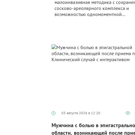
технологии
малоинвазивная методика с сохране
сосково‑ареолярного комплекса и
возможностью одномоментной
реконструкции. Операция отличается
меньшим размером разреза, улучше
визуализацией и сниженной
травматизацией, обеспечивает
сопоставимую с классическими мето
онкологическую безопасность и луч
косметические результаты.
03 августа 2026 в 12:20
Мужчина с болью в эпигастральн
области, возникающей после при