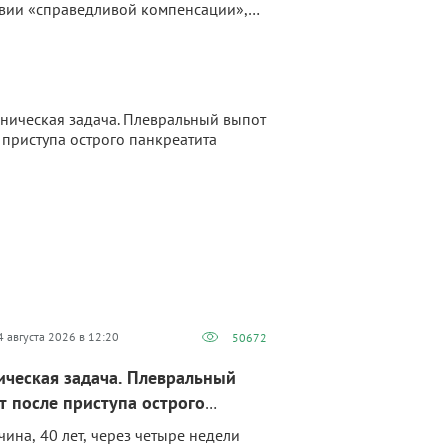
вии «справедливой компенсации»,
17% — при условии доплаты и
териального поощрения. Таковы
ые опроса, проведенного сервисом
ион Медицина» совместно с
ществом «Врачи РФ». Сколько врачи
т получать за наставничество, какие
ятствия называют главными и как
ацию комментирует Минздрав —
йте в статье.
4 августа 2026 в 12:20
50672
ическая задача. Плевральный
т после приступа острого
реатита
ина, 40 лет, через четыре недели