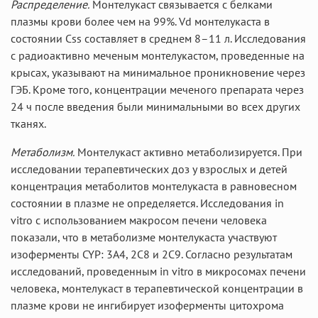
Распределение.
Монтелукаст связывается с белками
плазмы крови более чем на 99%. Vd монтелукаста в
состоянии Css составляет в среднем 8–11 л. Исследования
с радиоактивно меченым монтелукастом, проведенные на
крысах, указывают на минимальное проникновение через
ГЭБ. Кроме того, концентрации меченого препарата через
24 ч после введения были минимальными во всех других
тканях.
Метаболизм.
Монтелукаст активно метаболизируется. При
исследовании терапевтических доз у взрослых и детей
концентрация метаболитов монтелукаста в равновесном
состоянии в плазме не определяется. Исследования in
vitro с использованием макросом печени человека
показали, что в метаболизме монтелукаста участвуют
изоферменты CYP: 3А4, 2С8 и 2С9. Согласно результатам
исследований, проведенным in vitro в микросомах печени
человека, монтелукаст в терапевтической концентрации в
плазме крови не ингибирует изоферменты цитохрома