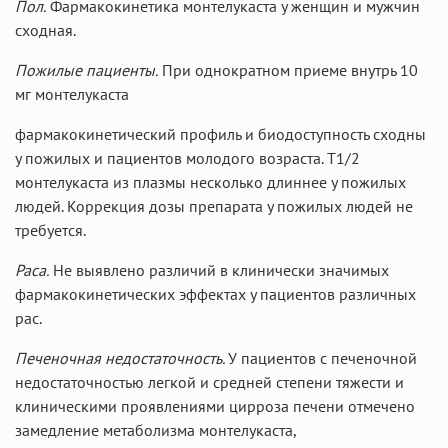
Пол.
Фармакокинетика монтелукаста у женщин и мужчин
сходная.
Пожилые пациенты.
При однократном приеме внутрь 10
мг монтелукаста
фармакокинетический профиль и биодоступность сходны
у пожилых и пациентов молодого возраста. T1/2
монтелукаста из плазмы несколько длиннее у пожилых
людей. Коррекция дозы препарата у пожилых людей не
требуется.
Раса.
Не выявлено различий в клинически значимых
фармакокинетических эффектах у пациентов различных
рас.
Печеночная недостаточность.
У пациентов с печеночной
недостаточностью легкой и средней степени тяжести и
клиническими проявлениями цирроза печени отмечено
замедление метаболизма монтелукаста,