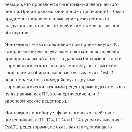
реакции, что проявляется симптомами аллергического
ринита. При интраназальной пробе с цистеинил-ЛТ было
продемонстрировано повышение резистентности
воздухоносных носовых путей и симптомов назальной
обструкции.
Монтелукаст — высокоактивное при приеме внутрь ЛС,
которое значительно улучшает показатели воспаления
при бронхиальной астме. По данным биохимического и
фармакологического анализа, монтелукаст с высоким
сродством и избирательностью связывается с CysLT1-
рецепторами, не взаимодействуя с другими
фармакологически важными рецепторами в дыхательных
путях (такими как ПГ-, холинергические или β-
адренергические рецепторы).
Монтелукаст ингибирует физиологическое действие
цистеиниловых ЛТ LTC4, LTD4 и LTE4 путем связывания с
СуsLT1-рецепторами, не оказывая стимулирующего