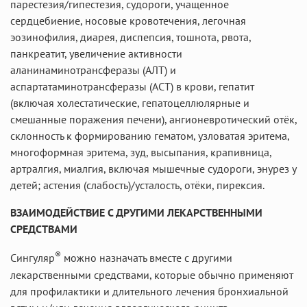
парестезия/гипестезия, судороги, учащенное
сердцебиение, носовые кровотечения, легочная
эозинофилия, диарея, диспепсия, тошнота, рвота,
панкреатит, увеличение активности
аланинаминотрансферазы (АЛТ) и
аспартатаминотрансферазы (АСТ) в крови, гепатит
(включая холестатические, гепатоцеллюлярные и
смешанные поражения печени), ангионевротический отёк,
склонность к формированию гематом, узловатая эритема,
многоформная эритема, зуд, высыпания, крапивница,
артралгия, миалгия, включая мышечные судороги, энурез у
детей; астения (слабость)/усталость, отёки, пирексия.
ВЗАИМОДЕЙСТВИЕ С ДРУГИМИ ЛЕКАРСТВЕННЫМИ
СРЕДСТВАМИ
®
Сингуляр
можно назначать вместе с другими
лекарственными средствами, которые обычно применяют
для профилактики и длительного лечения бронхиальной