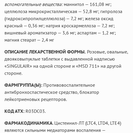
вспомогательные вещества:
маннитол — 161,08 мг;
целлюлоза микрокристаллическая — 52,8 мг; гипролоза
(гидроксипропилцеллюлоза) — 7,2 мг; железа оксид
красный — 0,36 мг; натрия кроскармеллоза — 7,2 мг;
вишневый ароматизатор — 3,6 мг; аспартам — 1,2 мг;
магния стеарат — 2,4 мг
ОПИСАНИЕ ЛЕКАРСТВЕННОЙ ФОРМЫ.
Розовые, овальные,
двояковыпуклые таблетки с выдавленной надписью
«SINGULAIR» на одной стороне и «MSD 711» на другой
стороне.
ФАРМГРУППА(Ы):
Противовоспалительное
антибронхоспастическое средство, блокатор
лейкотриеновых рецепторов.
КОД АТХ:
R03DC03.
ФАРМАКОДИНАМИКА
. Цистеинил-ЛТ (LTC4, LTD4, LTE4)
являются сильными медиаторами воспаления —