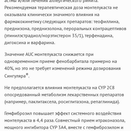
астмы и/или лечения аллергического ринита.
Рекомендуемая терапевтическая доза монтелукаста не
оказывала клинически значимого влияния на
фармакокинетику следующих препаратов: теофиллина,
преднизона, преднизолона, пероральных контрацептивов
(этинилэстрадиол/норэтистерон 35/1), терфенадина,
дигоксина и варфарина.
Значение AUC монтелукаста снижается при
одновременном приеме фенобарбитала примерно на
40%, но это не требует изменений режима дозирования
®
Сингуляра
.
Не предполагается влияния монтелукаста на CYP 2C8
опосредованный метаболизм лекарственных препаратов
(например, паклитаксела, росиглитазона, репаглинида).
Гемфиброзил повышает эффект системного воздействия
монтелукаста в 4,4 раза. Совместный прием итраконазола,
мощного ингибитора CYP 3A4, вместе с гемфиброзилом и