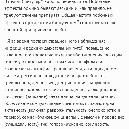
В целом Сингуляр
хорошо переносится. Побочные
эффекты обычно бывают легкими и, как правило, не
требуют отмены препарата. Общая частота побочных
®
эффектов при лечении Сингуляром
сопоставима с их
частотой при приеме плацебо.
НЯ за время пострегистрационного наблюдения:
инфекции верхних дыхательных путей, повышение
склонности к кровотечениям, тромбоцитопения, реакции
гиперчувствительности, в том числе анафилаксия,
эозинофильная инфильтрация печени, ажитация, в том
числе агрессивное поведение или враждебность,
тревожность, депрессия, дезориентация, нарушение
внимания, патологические сновидения, галлюцинации,
дисфемия (заикание), бессонница, нарушения памяти,
обсессивно-компульсивные симптомы, психомоторная
активность (включая раздражительность, беспокойство и
тремор), сомнамбулизм, суицидальные мысли и поведение
(суицидальность), тик, головокружение, сонливость,