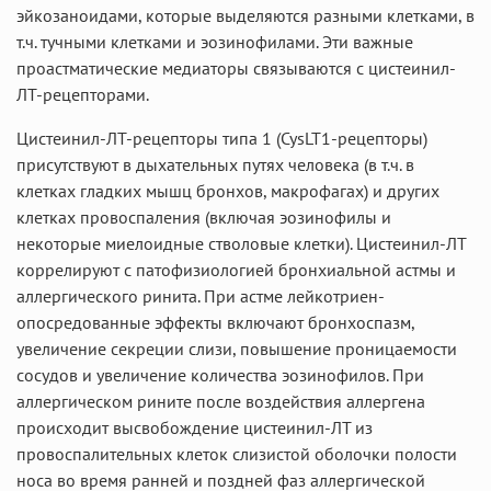
эйкозаноидами, которые выделяются разными клетками, в
т.ч. тучными клетками и эозинофилами. Эти важные
проастматические медиаторы связываются с цистеинил-
ЛТ-рецепторами.
Цистеинил-ЛТ-рецепторы типа 1 (CysLT1-рецепторы)
присутствуют в дыхательных путях человека (в т.ч. в
клетках гладких мышц бронхов, макрофагах) и других
клетках провоспаления (включая эозинофилы и
некоторые миелоидные стволовые клетки). Цистеинил-ЛТ
коррелируют с патофизиологией бронхиальной астмы и
аллергического ринита. При астме лейкотриен-
опосредованные эффекты включают бронхоспазм,
увеличение секреции слизи, повышение проницаемости
сосудов и увеличение количества эозинофилов. При
аллергическом рините после воздействия аллергена
происходит высвобождение цистеинил-ЛТ из
провоспалительных клеток слизистой оболочки полости
носа во время ранней и поздней фаз аллергической