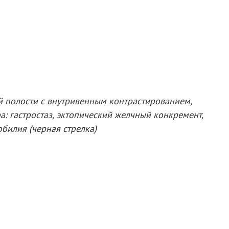
й полости с внутривенным контрастированием,
: гастростаз, эктопический желчный конкремент,
билия (черная стрелка)