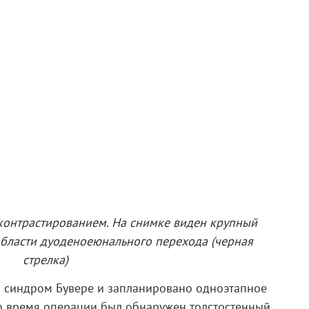
 контрастированием. На снимке виден крупный
 области дуоденоеюнального перехода (черная
стрелка)
н синдром Бувере и запланировано одноэтапное
Во время операции был обнаружен толстостенный